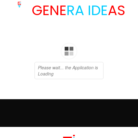
GENE
RA IDE
AS