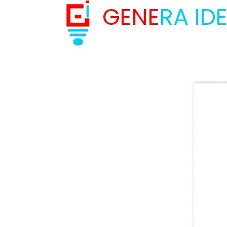
GENE
RA ID